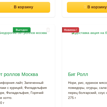
Выгодно
Новинка !
т роллов Москва
Биг Ролл
ифорния лайт, Запеченный
Нори, рис, куриное мясо
аки с курицей, Филадельфия
помидоры, огурцы, салат
кре, Филадельфия, Горячий
перец болгарский, соус 
е хотто.
275 г
0 г