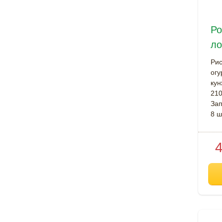
Ро
ло
Рис
огу
кун
210
За
8 ш