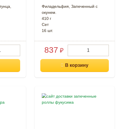
тунца,
Филадельфия, Запеченный с
окунем.
410 г
Cет
16 шт.
837
₽