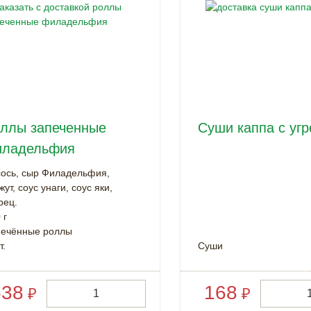
ллы запеченные
Суши каппа с уг
иладельфия
ось, сыр Филадельфия,
жут, соус унаги, соус яки,
рец.
 г
печённые роллы
т.
Суши
538
168
₽
₽