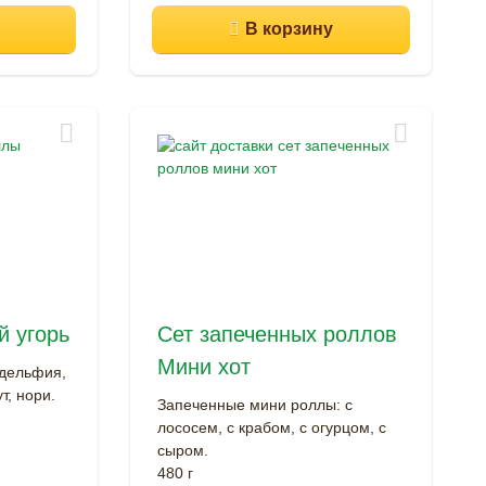
 угорь
Сет запеченных роллов
Мини хот
адельфия,
т, нори.
Запеченные мини роллы: с
лососем, с крабом, с огурцом, с
сыром.
480 г