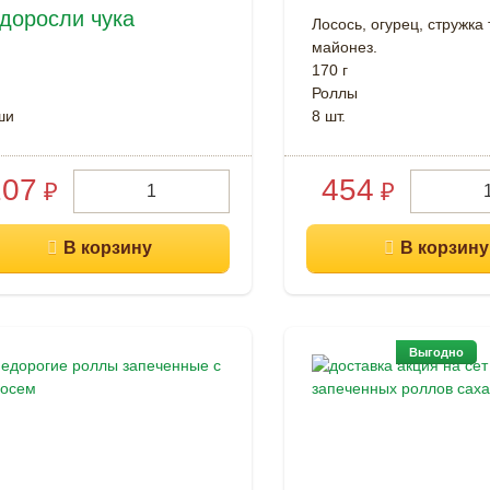
доросли чука
Лосось, огурец, стружка 
майонез.
170 г
Роллы
ши
8 шт.
107
454
₽
₽
Выгодно