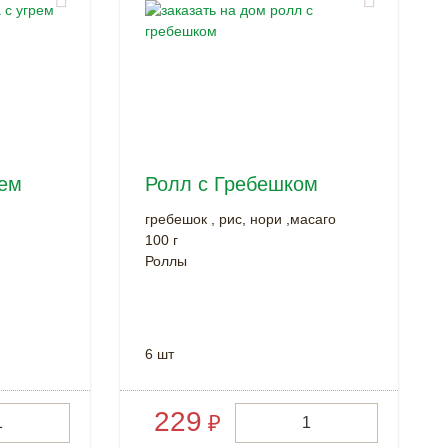
рем
Ролл с Гребешком
гребешок , рис, нори ,масаго
100 г
Роллы
6 шт
229
₽