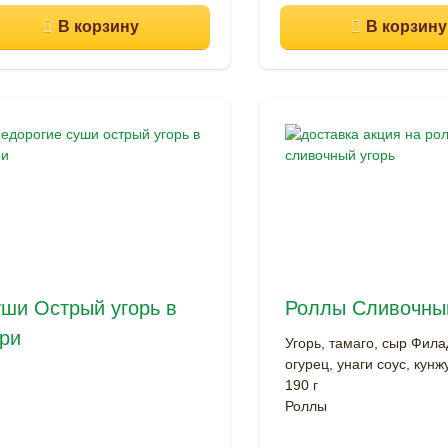
ши Острый угорь в
Роллы Сливочный
ри
Угорь, тамаго, сыр Фил
огурец, унаги соус, кунжу
190 г
Роллы