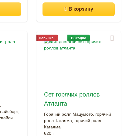
Новинка !
Выгодно
Сет горячих роллов
Атланта
,
 айсберг,
Горячий ролл Мацумото, горячий
спайси
ролл Такаяма, горячий ролл
Кагаяма
620 г