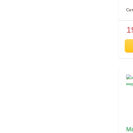
Cе
1
М