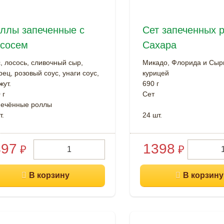
ллы запеченные с
Сет запеченных 
сосем
Сахара
, лосось, сливочный сыр,
Микадо, Флорида и Сыр
рец, розовый соус, унаги соус,
курицей
жут.
690 г
 г
Cет
печённые роллы
т.
24 шт.
497
1398
₽
₽