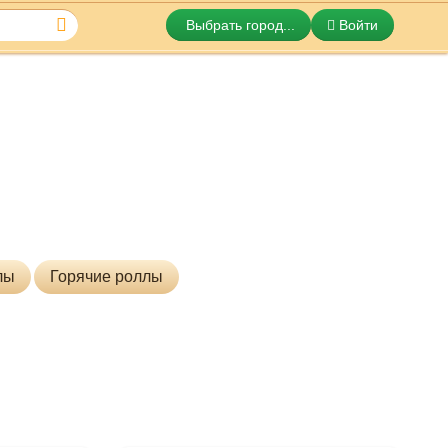
Выбрать город...
Войти
 роллов!
лы
Горячие роллы