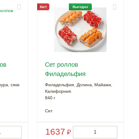
Хит!
Выгодно
лов
Сет роллов
Филадельфия
ура, сяке
Филадельфия, Долина, Майами,
Калифорния.
840 г
Cет
1637
₽