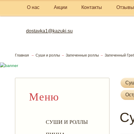
О нас
Акции
Контакты
Отзывы
dostavka1@kazuki.su
Главная
Суши и роллы
Запеченные роллы
Запеченный Гре
Скорей 
Су
Меню
Ост
С
СУШИ И РОЛЛЫ