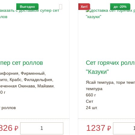
Выгодно
Хит!
до -20%
пер сет роллов
Сет горячих рол
"Казуки"
лифорния, Фирменный,
ито, Крабс, Филадельфия,
Ясай темпура, тори темп
еченная Окинава, Майами.
темпура
0 г
660 г
Cет
 роллов
24 шт.
826
1237
₽
₽