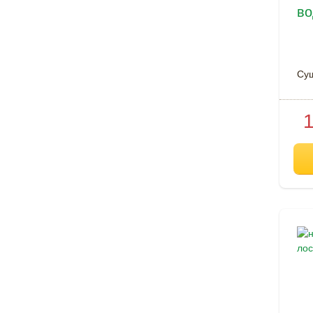
во
Су