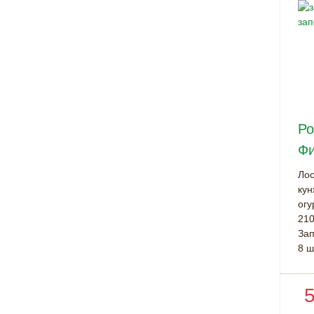
Ро
Ф
Лос
кун
огу
210
За
8 ш