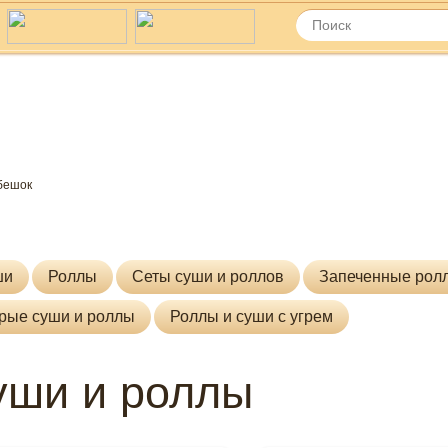
KAZUKI Японская и
бешок
итальянская кухня
пробуй настоящий японский вкус суши и
ши
Роллы
Сеты суши и роллов
Запеченные рол
рые суши и роллы
Роллы и суши с угрем
уши и роллы