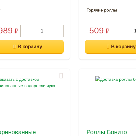
т
Горячие роллы
989
509
₽
₽
аринованные
Роллы Бонито