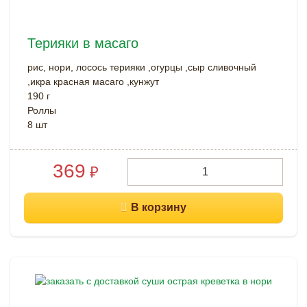
Терияки в масаго
рис, нори, лосось терияки ,огурцы ,сыр сливочный
,икра красная масаго ,кунжут
190 г
Роллы
8 шт
369
₽