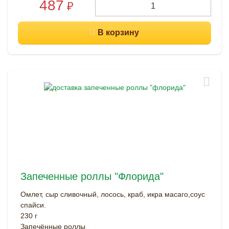
487
₽
Запеченные роллы "Флорида"
Омлет, сыр сливочный, лосось, краб, икра масаго,соус
спайси.
230 г
Запечённые роллы