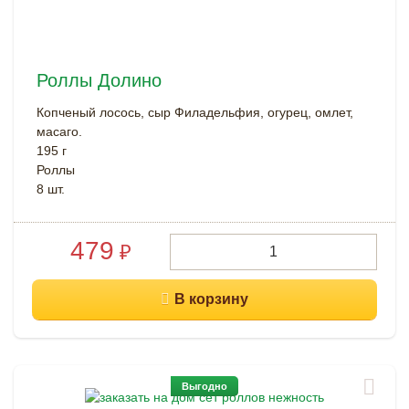
Роллы Долино
Копченый лосось, сыр Филадельфия, огурец, омлет,
масаго.
195 г
Роллы
8 шт.
479
₽
Выгодно