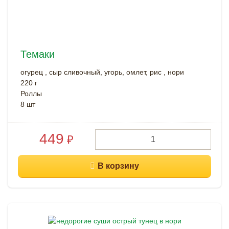
Темаки
огурец , сыр сливочный, угорь, омлет, рис , нори
220 г
Роллы
8 шт
449
₽