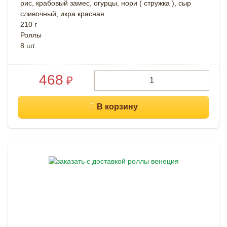
рис, крабовый замес, огурцы, нори ( стружка ), сыр
сливочный, икра красная
210 г
Роллы
8 шт.
468
₽