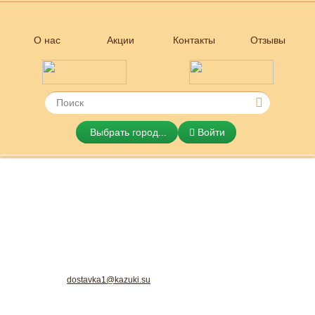
О нас
Акции
Контакты
Отзывы
Выбрать город...
Войти
KAZUKI Японская и итальянская
dostavka1@kazuki.su
кухня