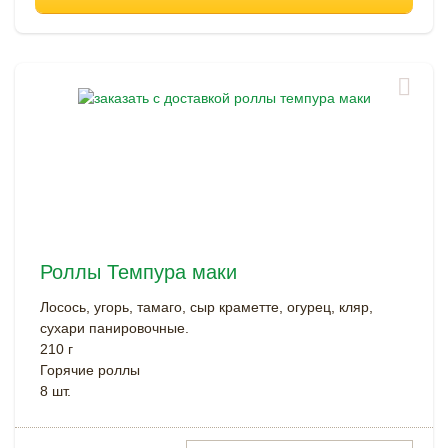
Роллы Темпура маки
Лосось, угорь, тамаго, сыр краметте, огурец, кляр,
сухари панировочные.
210 г
Горячие роллы
8 шт.