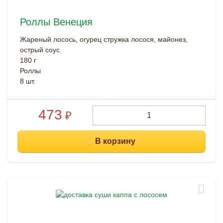
Роллы Венеция
Жареный лосось, огурец стружка лосося, майонез,
острый соус.
180 г
Роллы
8 шт.
473
₽