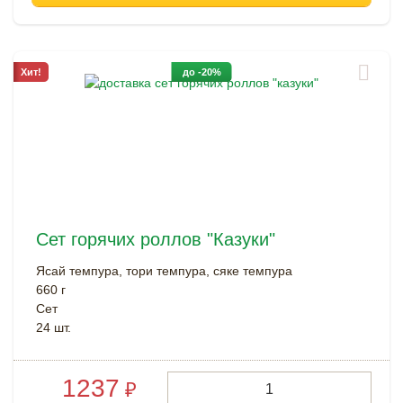
Хит!
до -20%
Сет горячих роллов "Казуки"
Ясай темпура, тори темпура, сяке темпура
660 г
Cет
24 шт.
1237
₽