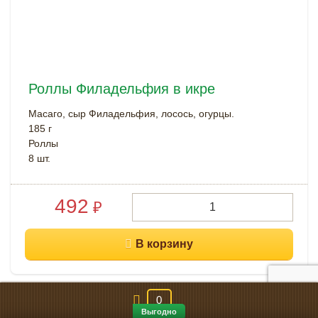
Роллы Филадельфия в икре
Масаго, сыр Филадельфия, лосось, огурцы.
185 г
Роллы
8 шт.
492
₽
0
Выгодно