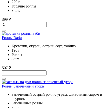
220 г
Горячие роллы
8 шт.
399
₽
Роллы Ваби
Креветки, огурец, острый соус, тобико.
190 г
Роллы
8 шт.
507
₽
Роллы Запеченный угорь
Запеченный острый ролл с угрем, сливочным сыром и
огурцом
Запечённые роллы
8 шт.