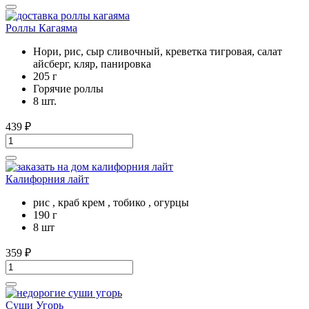
Роллы Кагаяма
Нори, рис, сыр сливочный, креветка тигровая, салат
айсберг, кляр, панировка
205 г
Горячие роллы
8 шт.
439
₽
Калифорния лайт
рис , краб крем , тобико , огурцы
190 г
8 шт
359
₽
Суши Угорь