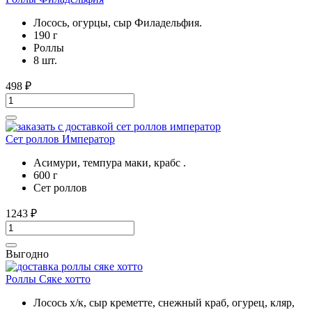
Лосось, огурцы, сыр Филадельфия.
190 г
Роллы
8 шт.
498
₽
Сет роллов Император
Асимури, темпура маки, крабс .
600 г
Сет роллов
1243
₽
Выгодно
Роллы Сяке хотто
Лосось х/к, сыр креметте, снежный краб, огурец, кляр,