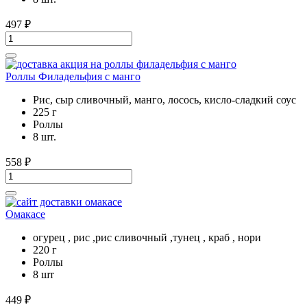
497
₽
Роллы Филадельфия с манго
Рис, сыр сливочный, манго, лосось, кисло-сладкий соус
225 г
Роллы
8 шт.
558
₽
Омакасе
огурец , рис ,рис сливочный ,тунец , краб , нори
220 г
Роллы
8 шт
449
₽