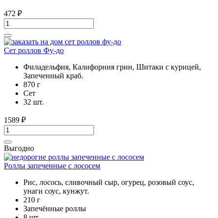
472
₽
Сет роллов Фу-до
Филадельфия, Калифорния грин, Шитаки с курицей,
Запеченный краб.
870 г
Cет
32 шт.
1589
₽
Выгодно
Роллы запеченные с лососем
Рис, лосось, сливочный сыр, огурец, розовый соус,
унаги соус, кунжут.
210 г
Запечённые роллы
8 шт.