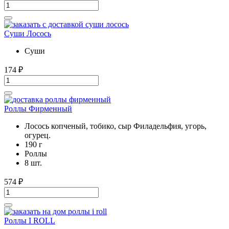
Суши Лосось
Суши
174
₽
Роллы Фирменный
Лосось копченый, тобико, сыр Филадельфия, угорь,
огурец.
190 г
Роллы
8 шт.
574
₽
Роллы I ROLL