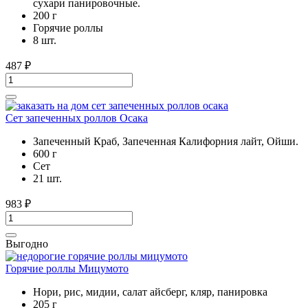
сухари панировочные.
200 г
Горячие роллы
8 шт.
487
₽
Сет запеченных роллов Осака
Запеченный Краб, Запеченная Калифорния лайт, Ойши.
600 г
Cет
21 шт.
983
₽
Выгодно
Горячие роллы Мицумото
Нори, рис, мидии, салат айсберг, кляр, панировка
205 г