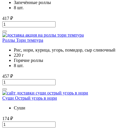
Запечённые роллы
8 шт.
417
₽
Роллы Тори темпура
Рис, нори, курица, угорь, помидор, сыр сливочный
220 г
Горячие роллы
8 шт.
457
₽
Суши Острый угорь в нори
Суши
174
₽