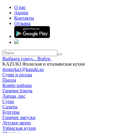
О нас
Акции
Контакты
Отзывы
Выбрать город...
Войти
KAZUKI Японская и итальянская кухня
dostavka1@kazuki.su
Суши и роллы
Пицца
Комбо наборы
Горячие блюда
Лапша, рис
Супы
Салаты
Бургеры
Горячие закуски
Детское меню
Узбекская кухня