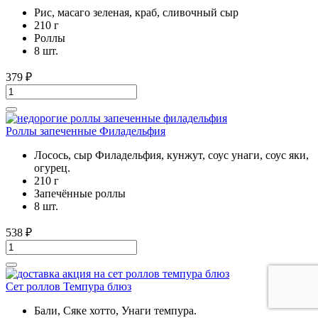
Рис, масаго зеленая, краб, сливочный сыр
210 г
Роллы
8 шт.
379
₽
Роллы запеченные Филадельфия
Лосось, сыр Филадельфия, кунжут, соус унаги, соус яки,
огурец.
210 г
Запечённые роллы
8 шт.
538
₽
Сет роллов Темпура блюз
Бали, Сяке хотто, Унаги темпура.