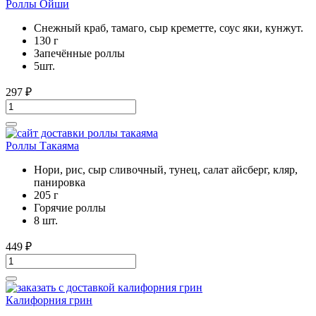
Роллы Ойши
Снежный краб, тамаго, сыр креметте, соус яки, кунжут.
130 г
Запечённые роллы
5шт.
297
₽
Роллы Такаяма
Нори, рис, сыр сливочный, тунец, салат айсберг, кляр,
панировка
205 г
Горячие роллы
8 шт.
449
₽
Калифорния грин