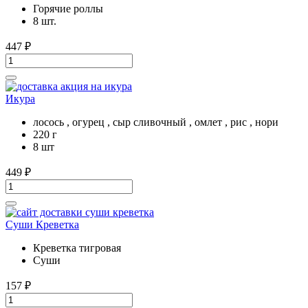
Горячие роллы
8 шт.
447
₽
Икура
лосось , огурец , сыр сливочный , омлет , рис , нори
220 г
8 шт
449
₽
Суши Креветка
Креветка тигровая
Суши
157
₽