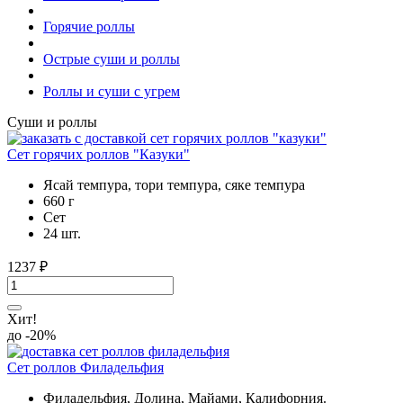
Горячие роллы
Острые суши и роллы
Роллы и суши с угрем
Суши и роллы
Сет горячих роллов "Казуки"
Ясай темпура, тори темпура, сяке темпура
660 г
Cет
24 шт.
1237
₽
Хит!
до -20%
Сет роллов Филадельфия
Филадельфия, Долина, Майами, Калифорния.