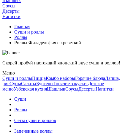
Шашлык
Соусы
Десерты
Напитки
Главная
Суши и роллы
Роллы
Роллы Филадельфия с креветкой
Скорей пробуй настоящий японский вкус суши и роллов!
Меню
Суши и роллы
Пицца
Комбо наборы
Горячие блюда
Лапша,
рис
Супы
Салаты
Бургеры
Горячие закуски
Детское
меню
Узбекская кухня
Шашлык
Соусы
Десерты
Напитки
Суши
Роллы
Сеты суши и роллов
Запеченные роллы