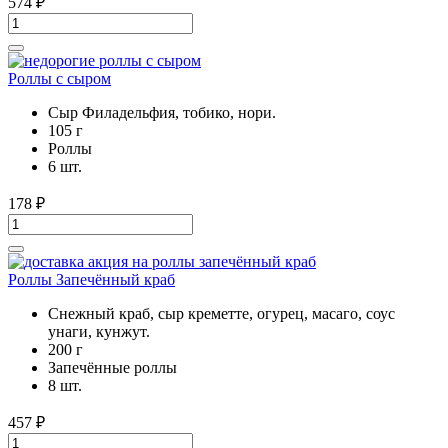
574
₽
Роллы с сыром
Сыр Филадельфия, тобико, нори.
105 г
Роллы
6 шт.
178
₽
Роллы Запечённый краб
Снежный краб, сыр креметте, огурец, масаго, соус
унаги, кунжут.
200 г
Запечённые роллы
8 шт.
457
₽