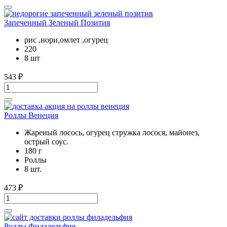
Запеченный Зеленый Позитив
рис ,нори,омлет ,огурец
220
8 шт
543
₽
Роллы Венеция
Жареный лосось, огурец стружка лосося, майонез,
острый соус.
180 г
Роллы
8 шт.
473
₽
Роллы Филадельфия