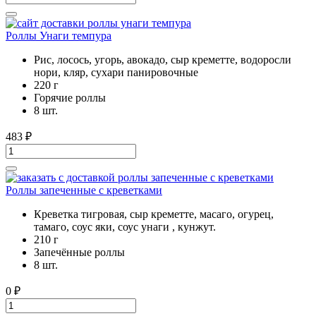
Роллы Унаги темпура
Рис, лосось, угорь, авокадо, сыр креметте, водоросли
нори, кляр, сухари панировочные
220 г
Горячие роллы
8 шт.
483
₽
Роллы запеченные с креветками
Креветка тигровая, сыр креметте, масаго, огурец,
тамаго, соус яки, соус унаги , кунжут.
210 г
Запечённые роллы
8 шт.
0
₽