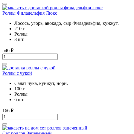
Роллы Филадельфия Люкс
Лосось, угорь, авокадо, сыр Филадельфия, кунжут.
210 г
Роллы
8 шт.
546
₽
Роллы с чукой
Салат чука, кунжут, нори.
100 г
Роллы
6 шт.
166
₽
Сет роллов Запеченный