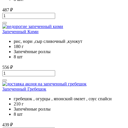
487
₽
Запеченный Кими
рис, нори ,сыр сливочный ,кунжут
180 г
Запечённые роллы
8 шт
556
₽
Запеченный Гребешок
гребешок , огурцы , японский омлет , соус спайси
210 г
Запечённые роллы
8 шт
439
₽