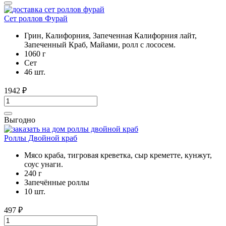
Сет роллов Фурай
Грин, Калифорния, Запеченная Калифорния лайт,
Запеченный Краб, Майами, ролл с лососем.
1060 г
Cет
46 шт.
1942
₽
Выгодно
Роллы Двойной краб
Мясо краба, тигровая креветка, сыр креметте, кунжут,
соус унаги.
240 г
Запечённые роллы
10 шт.
497
₽