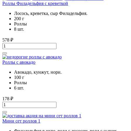
Роллы Филадельфия с креветкой
Лосось, креветка, сыр Филадельфия.
200 г
Роллы
8 шт.
578
₽
Роллы с авокадо
Авокадо, кунжут, нори.
100 г
Роллы
6 шт.
178
₽
Мини сет роллов 1
Филадельфия в икре, ролл с лососем, ролл с сыром.