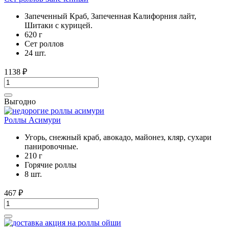
Запеченный Краб, Запеченная Калифорния лайт,
Шитаки с курицей.
620 г
Сет роллов
24 шт.
1138
₽
Выгодно
Роллы Асимури
Угорь, снежный краб, авокадо, майонез, кляр, сухари
панировочные.
210 г
Горячие роллы
8 шт.
467
₽