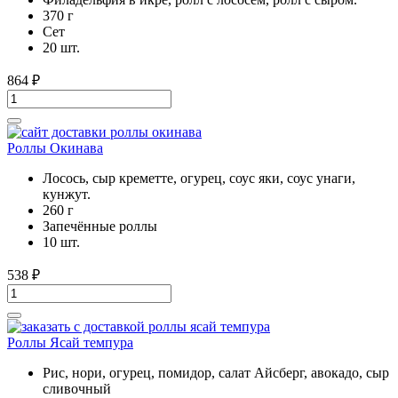
370 г
Cет
20 шт.
864
₽
Роллы Окинава
Лосось, сыр креметте, огурец, соус яки, соус унаги,
кунжут.
260 г
Запечённые роллы
10 шт.
538
₽
Роллы Ясай темпура
Рис, нори, огурец, помидор, салат Айсберг, авокадо, сыр
сливочный