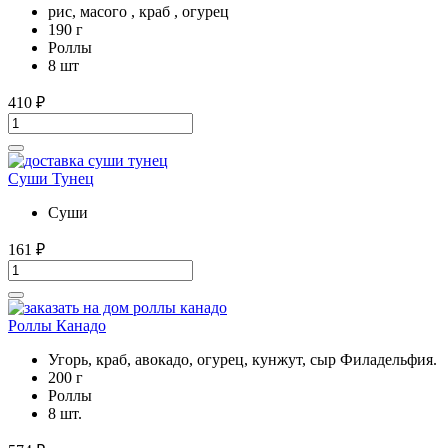
рис, масого , краб , огурец
190 г
Роллы
8 шт
410
₽
Суши Тунец
Суши
161
₽
Роллы Канадо
Угорь, краб, авокадо, огурец, кунжут, сыр Филадельфия.
200 г
Роллы
8 шт.