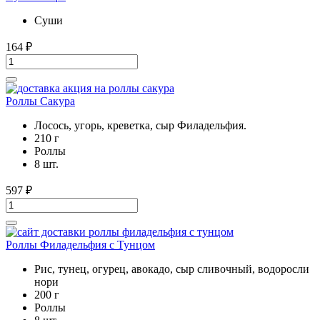
Суши
164
₽
Роллы Сакура
Лосось, угорь, креветка, сыр Филадельфия.
210 г
Роллы
8 шт.
597
₽
Роллы Филадельфия с Тунцом
Рис, тунец, огурец, авокадо, сыр сливочный, водоросли
нори
200 г
Роллы