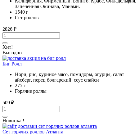
Калифорния, Фирменный, Бонито, Крабс, Филадельфия,
Запеченная Окинава, Майами.
1540 г
Сет роллов
2826
₽
Хит!
Выгодно
Биг Ролл
Нори, рис, куриное мясо, помидоры, огурцы, салат
айсберг, перец болгарский, соус спайси
275 г
Горячие роллы
509
₽
Новинка !
Сет горячих роллов Атланта