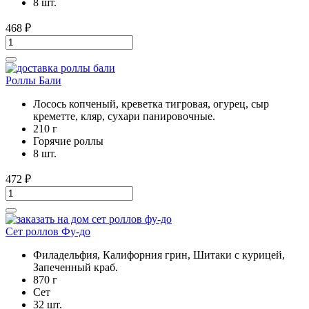
8 шт.
468
₽
Роллы Бали
Лосось копченый, креветка тигровая, огурец, сыр
креметте, кляр, сухари панировочные.
210 г
Горячие роллы
8 шт.
472
₽
Сет роллов Фу-до
Филадельфия, Калифорния грин, Шитаки с курицей,
Запеченный краб.
870 г
Cет
32 шт.