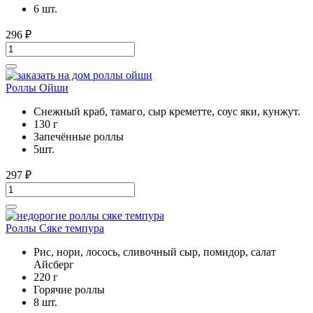
6 шт.
296
₽
Роллы Ойши
Снежный краб, тамаго, сыр креметте, соус яки, кунжут.
130 г
Запечённые роллы
5шт.
297
₽
Роллы Сяке темпура
Рис, нори, лосось, сливочный сыр, помидор, салат
Айсберг
220 г
Горячие роллы
8 шт.