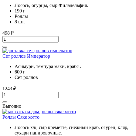
Лосось, огурцы, сыр Филадельфия.
190 г
Роллы
8 шт.
498
₽
Сет роллов Император
Асимури, темпура маки, крабс .
600 г
Сет роллов
1243
₽
Выгодно
Роллы Сяке хотто
Лосось х/к, сыр креметте, снежный краб, огурец, кляр,
сухари панировочные.