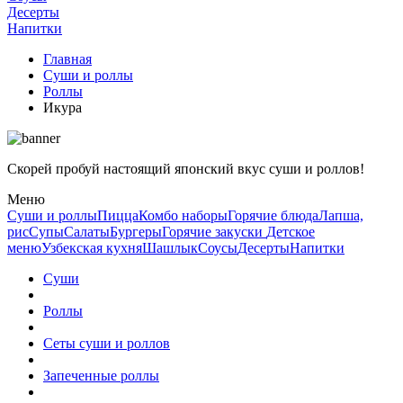
Десерты
Напитки
Главная
Суши и роллы
Роллы
Икура
Скорей пробуй настоящий японский вкус суши и роллов!
Меню
Суши и роллы
Пицца
Комбо наборы
Горячие блюда
Лапша,
рис
Супы
Салаты
Бургеры
Горячие закуски
Детское
меню
Узбекская кухня
Шашлык
Соусы
Десерты
Напитки
Суши
Роллы
Сеты суши и роллов
Запеченные роллы