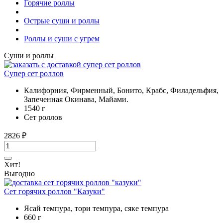
Горячие роллы
Острые суши и роллы
Роллы и суши с угрем
Суши и роллы
Супер сет роллов
Калифорния, Фирменный, Бонито, Крабс, Филадельфия,
Запеченная Окинава, Майами.
1540 г
Сет роллов
2826
₽
Хит!
Выгодно
Сет горячих роллов "Казуки"
Ясай темпура, тори темпура, сяке темпура
660 г