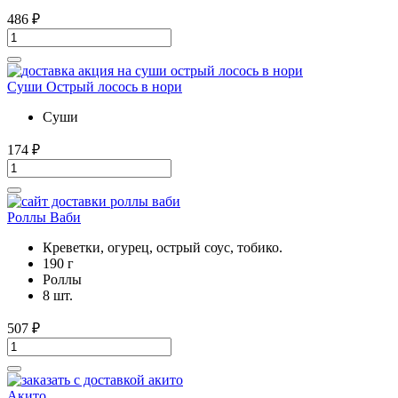
486
₽
Суши Острый лосось в нори
Суши
174
₽
Роллы Ваби
Креветки, огурец, острый соус, тобико.
190 г
Роллы
8 шт.
507
₽
Акито