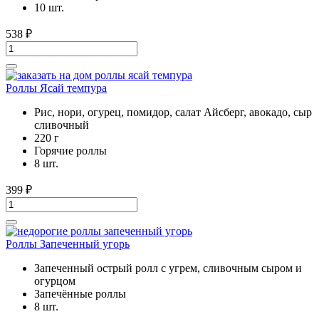
10 шт.
538
₽
Роллы Ясай темпура
Рис, нори, огурец, помидор, салат Айсберг, авокадо, сыр
сливочный
220 г
Горячие роллы
8 шт.
399
₽
Роллы Запеченный угорь
Запеченный острый ролл с угрем, сливочным сыром и
огурцом
Запечённые роллы
8 шт.