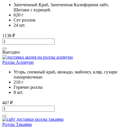
Запеченный Краб, Запеченная Калифорния лайт,
Шитаки с курицей.
620 г
Сет роллов
24 шт.
1138
₽
Выгодно
Роллы Асимури
Угорь, снежный краб, авокадо, майонез, кляр, сухари
панировочные.
210 г
Горячие роллы
8 шт.
467
₽
Роллы Такаяма