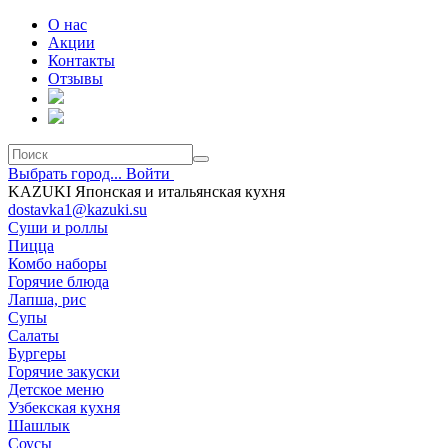
О нас
Акции
Контакты
Отзывы
Выбрать город...
Войти
KAZUKI Японская и итальянская кухня
dostavka1@kazuki.su
Суши и роллы
Пицца
Комбо наборы
Горячие блюда
Лапша, рис
Супы
Салаты
Бургеры
Горячие закуски
Детское меню
Узбекская кухня
Шашлык
Соусы