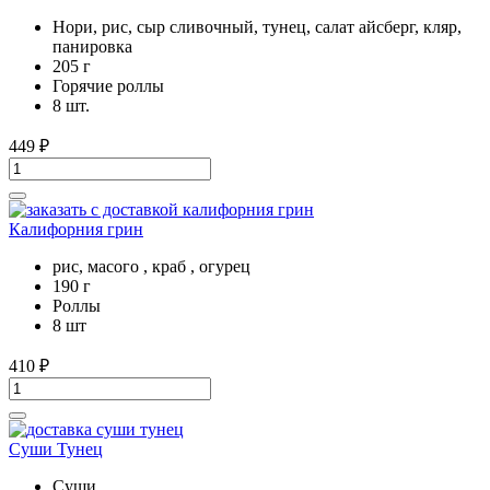
Нори, рис, сыр сливочный, тунец, салат айсберг, кляр,
панировка
205 г
Горячие роллы
8 шт.
449
₽
Калифорния грин
рис, масого , краб , огурец
190 г
Роллы
8 шт
410
₽
Суши Тунец
Суши