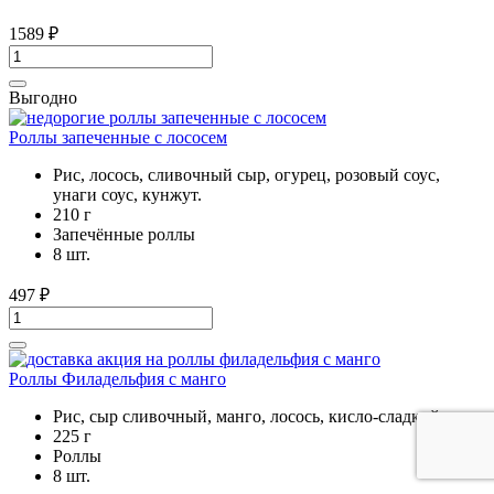
1589
₽
Выгодно
Роллы запеченные с лососем
Рис, лосось, сливочный сыр, огурец, розовый соус,
унаги соус, кунжут.
210 г
Запечённые роллы
8 шт.
497
₽
Роллы Филадельфия с манго
Рис, сыр сливочный, манго, лосось, кисло-сладкий соус
225 г
Роллы
8 шт.