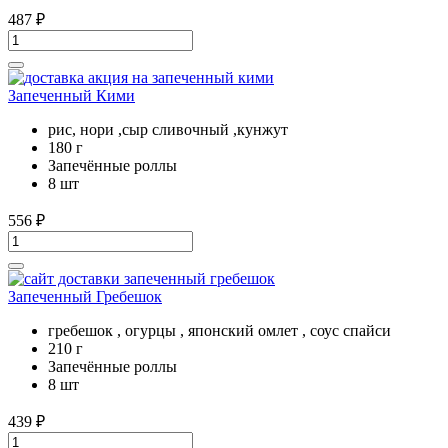
487
₽
Запеченный Кими
рис, нори ,сыр сливочный ,кунжут
180 г
Запечённые роллы
8 шт
556
₽
Запеченный Гребешок
гребешок , огурцы , японский омлет , соус спайси
210 г
Запечённые роллы
8 шт
439
₽