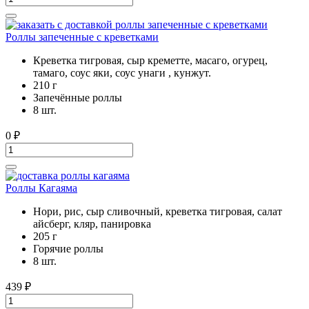
Роллы запеченные с креветками
Креветка тигровая, сыр креметте, масаго, огурец,
тамаго, соус яки, соус унаги , кунжут.
210 г
Запечённые роллы
8 шт.
0
₽
Роллы Кагаяма
Нори, рис, сыр сливочный, креветка тигровая, салат
айсберг, кляр, панировка
205 г
Горячие роллы
8 шт.
439
₽