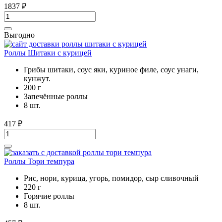
1837
₽
Выгодно
Роллы Шитаки с курицей
Грибы шитаки, соус яки, куриное филе, соус унаги,
кунжут.
200 г
Запечённые роллы
8 шт.
417
₽
Роллы Тори темпура
Рис, нори, курица, угорь, помидор, сыр сливочный
220 г
Горячие роллы
8 шт.