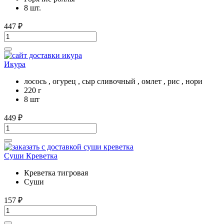
8 шт.
447
₽
Икура
лосось , огурец , сыр сливочный , омлет , рис , нори
220 г
8 шт
449
₽
Суши Креветка
Креветка тигровая
Суши
157
₽