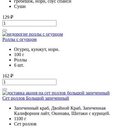
гребешок, нори, соус спайси
Суши
129
₽
Роллы с огурцом
Огурец, кунжут, нори.
100 г
Роллы
6 шт.
162
₽
Сет роллов Большой запеченный
Запеченный краб, Двойной Краб, Запеченная
Калифорния лайт, Окинава, Шитаки с курицей.
1100 г
Сет роллов