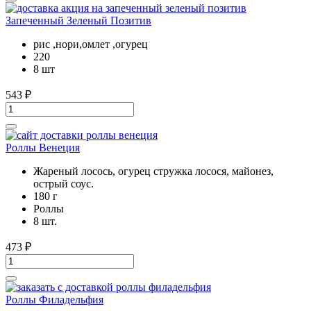
Запеченный Зеленый Позитив
рис ,нори,омлет ,огурец
220
8 шт
543
₽
Роллы Венеция
Жареный лосось, огурец стружка лосося, майонез,
острый соус.
180 г
Роллы
8 шт.
473
₽
Роллы Филадельфия