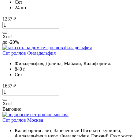
Cет
24 шт.
1237
₽
Хит!
до -20%
Сет роллов Филадельфия
Филадельфия, Долина, Майами, Калифорния.
840 г
Cет
1637
₽
Хит!
Выгодно
Сет роллов Москва
Калифорния лайт, Запеченный Шитаки с курицей,
Филадельфия в икре, Филадельфия, Горячий Сяке хотто.