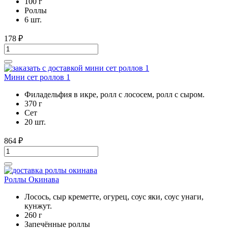
100 г
Роллы
6 шт.
178
₽
Мини сет роллов 1
Филадельфия в икре, ролл с лососем, ролл с сыром.
370 г
Cет
20 шт.
864
₽
Роллы Окинава
Лосось, сыр креметте, огурец, соус яки, соус унаги,
кунжут.
260 г
Запечённые роллы