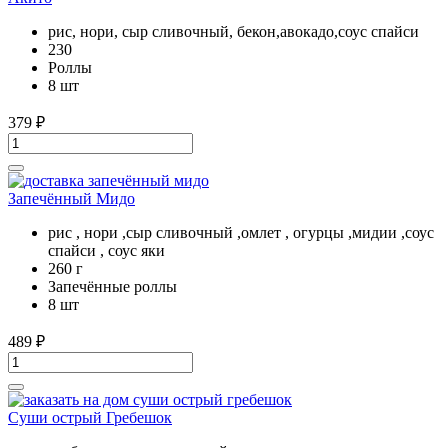
рис, нори, сыр сливочный, бекон,авокадо,соус спайси
230
Роллы
8 шт
379
₽
Запечённый Мидо
рис , нори ,сыр сливочный ,омлет , огурцы ,мидии ,соус
спайси , соус яки
260 г
Запечённые роллы
8 шт
489
₽
Суши острый Гребешок