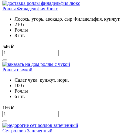
Роллы Филадельфия Люкс
Лосось, угорь, авокадо, сыр Филадельфия, кунжут.
210 г
Роллы
8 шт.
546
₽
Роллы с чукой
Салат чука, кунжут, нори.
100 г
Роллы
6 шт.
166
₽
Сет роллов Запеченный