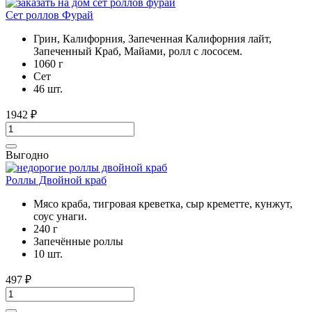
Сет роллов Фурай
Грин, Калифорния, Запеченная Калифорния лайт,
Запеченный Краб, Майами, ролл с лососем.
1060 г
Cет
46 шт.
1942
₽
Выгодно
Роллы Двойной краб
Мясо краба, тигровая креветка, сыр креметте, кунжут,
соус унаги.
240 г
Запечённые роллы
10 шт.
497
₽