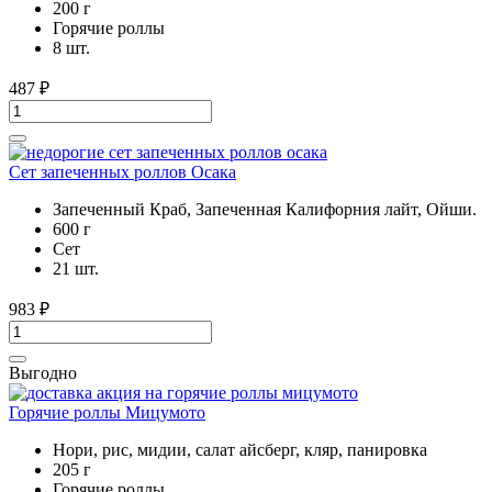
200 г
Горячие роллы
8 шт.
487
₽
Сет запеченных роллов Осака
Запеченный Краб, Запеченная Калифорния лайт, Ойши.
600 г
Cет
21 шт.
983
₽
Выгодно
Горячие роллы Мицумото
Нори, рис, мидии, салат айсберг, кляр, панировка
205 г
Горячие роллы