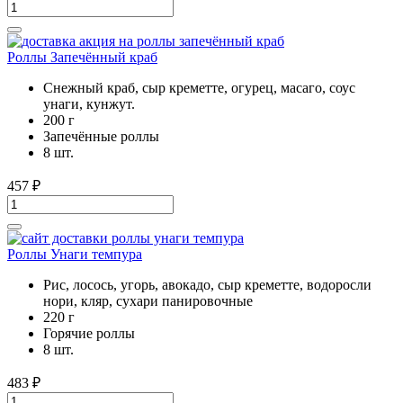
Роллы Запечённый краб
Снежный краб, сыр креметте, огурец, масаго, соус
унаги, кунжут.
200 г
Запечённые роллы
8 шт.
457
₽
Роллы Унаги темпура
Рис, лосось, угорь, авокадо, сыр креметте, водоросли
нори, кляр, сухари панировочные
220 г
Горячие роллы
8 шт.
483
₽