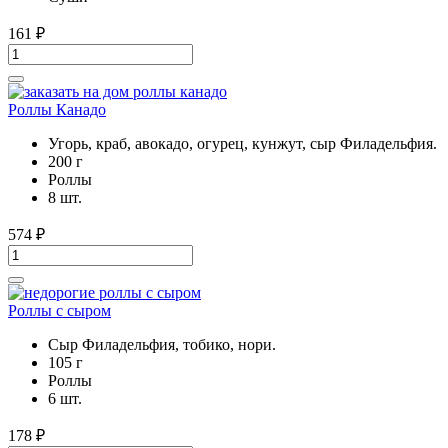
161
₽
Роллы Канадо
Угорь, краб, авокадо, огурец, кунжут, сыр Филадельфия.
200 г
Роллы
8 шт.
574
₽
Роллы с сыром
Сыр Филадельфия, тобико, нори.
105 г
Роллы
6 шт.
178
₽