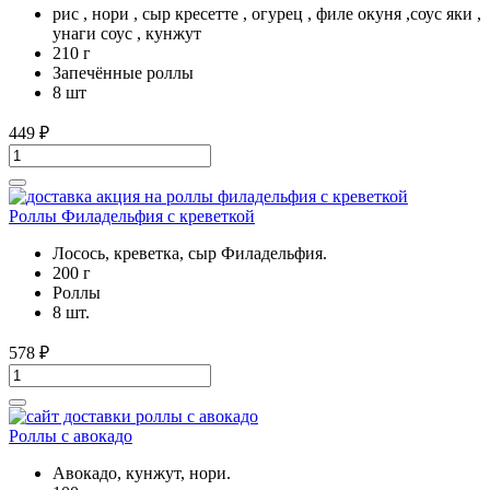
рис , нори , сыр кресетте , огурец , филе окуня ,соус яки ,
унаги соус , кунжут
210 г
Запечённые роллы
8 шт
449
₽
Роллы Филадельфия с креветкой
Лосось, креветка, сыр Филадельфия.
200 г
Роллы
8 шт.
578
₽
Роллы с авокадо
Авокадо, кунжут, нори.