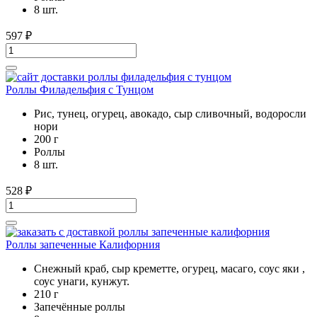
8 шт.
597
₽
Роллы Филадельфия с Тунцом
Рис, тунец, огурец, авокадо, сыр сливочный, водоросли
нори
200 г
Роллы
8 шт.
528
₽
Роллы запеченные Калифорния
Снежный краб, сыр креметте, огурец, масаго, соус яки ,
соус унаги, кунжут.
210 г
Запечённые роллы