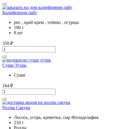
Калифорния лайт
рис , краб крем , тобико , огурцы
190 г
8 шт
359
₽
Суши Угорь
Суши
164
₽
Роллы Сакура
Лосось, угорь, креветка, сыр Филадельфия.
210 г
Роллы