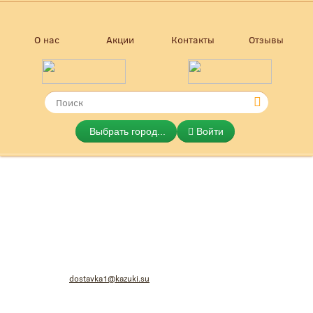
О нас
Акции
Контакты
Отзывы
Выбрать город...
Войти
KAZUKI Японская и итальянская
dostavka1@kazuki.su
кухня