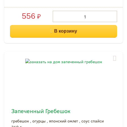
556
₽
Запеченный Гребешок
гребешок , огурцы , японский омлет , соус спайси
210 г