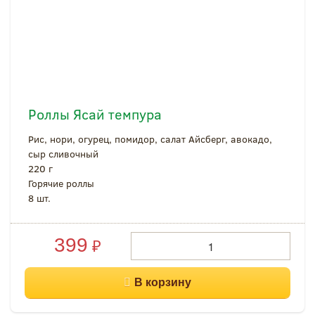
Роллы Ясай темпура
Рис, нори, огурец, помидор, салат Айсберг, авокадо,
сыр сливочный
220 г
Горячие роллы
8 шт.
399
₽