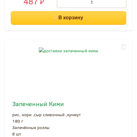
487
₽
Запеченный Кими
рис, нори ,сыр сливочный ,кунжут
180 г
Запечённые роллы
8 шт