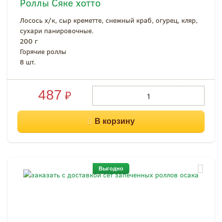
Роллы Сяке хотто
Лосось х/к, сыр креметте, снежный краб, огурец, кляр,
сухари панировочные.
200 г
Горячие роллы
8 шт.
487
₽
Выгодно