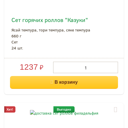
Сет горячих роллов "Казуки"
Ясай темпура, тори темпура, сяке темпура
660 г
Cет
24 шт.
1237
₽
Хит!
Выгодно