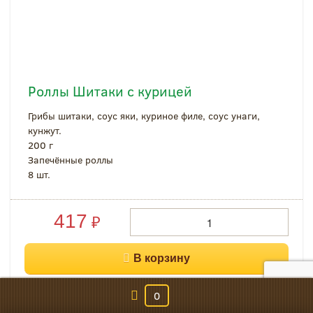
Роллы Шитаки с курицей
Грибы шитаки, соус яки, куриное филе, соус унаги,
кунжут.
200 г
Запечённые роллы
8 шт.
417
₽
0