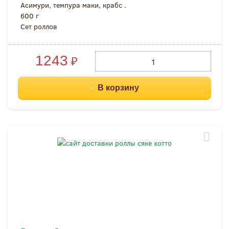
Асимури, темпура маки, крабс .
600 г
Сет роллов
1243
₽