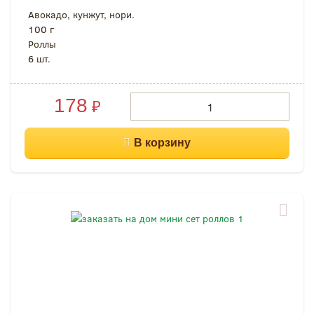
Авокадо, кунжут, нори.
100 г
Роллы
6 шт.
178
₽