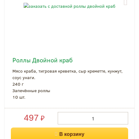
Роллы Двойной краб
Мясо краба, тигровая креветка, сыр креметте, кунжут,
соус унаги.
240 г
Запечённые роллы
10 шт.
497
₽