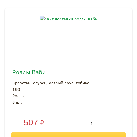
Роллы Ваби
Креветки, огурец, острый соус, тобико.
190 г
Роллы
8 шт.
507
₽