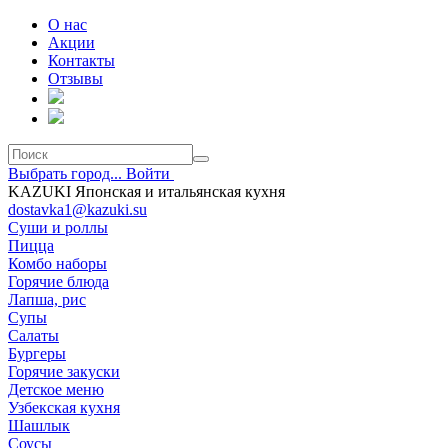
О нас
Акции
Контакты
Отзывы
Выбрать город...
Войти
KAZUKI Японская и итальянская кухня
dostavka1@kazuki.su
Суши и роллы
Пицца
Комбо наборы
Горячие блюда
Лапша, рис
Супы
Салаты
Бургеры
Горячие закуски
Детское меню
Узбекская кухня
Шашлык
Соусы