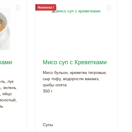
Новинка !
ками
Мисо суп с Креветками
Мисо бульон, креветки тигровые,
сыр тофу, водоросли вакамэ,
ль, лук
грибы опята
, зелень
350 г
, яйцо
молотый,
ь.
Супы