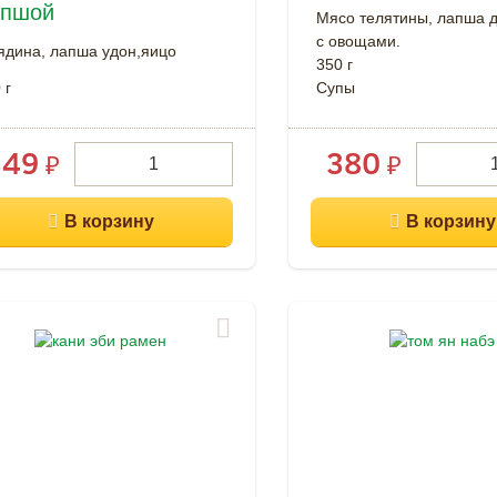
апшой
Мясо телятины, лапша 
с овощами.
ядина, лапша удон,яицо
350 г
 г
Супы
349
380
₽
₽