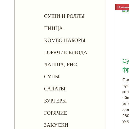
Новинк
СУШИ И РОЛЛЫ
ПИЦЦА
КОМБО НАБОРЫ
ГОРЯЧИЕ БЛЮДА
Су
ЛАПША, РИС
фр
СУПЫ
Фил
лук
САЛАТЫ
зел
яйц
БУРГЕРЫ
мол
сол
ГОРЯЧИЕ
280
Узб
ЗАКУСКИ