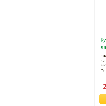
Ку
л
Кур
лап
250
Су