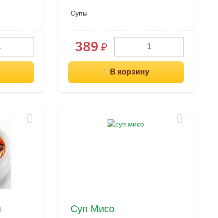
Супы
389
₽
й
Суп Мисо