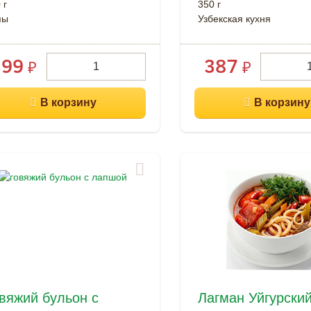
 г
350 г
пы
Узбекская кухня
399
387
₽
₽
вяжий бульон с
Лагман Уйгурски