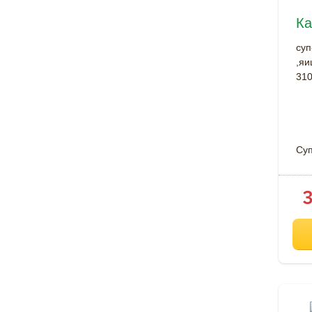
Ка
суп
,яи
310
Су