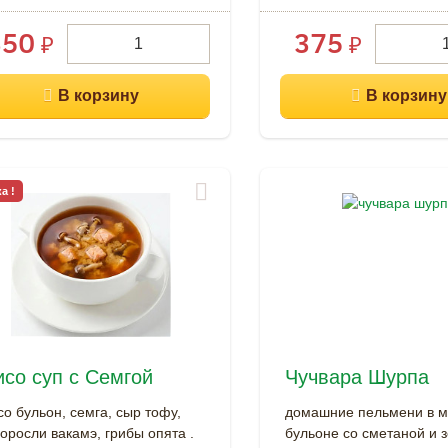
350
375
₽
₽
а !
со суп с Семгой
Чучвара Шурпа
о бульон, семга, сыр тофу,
домашние пельмени в 
оросли вакамэ, грибы опята .
бульоне со сметаной и 