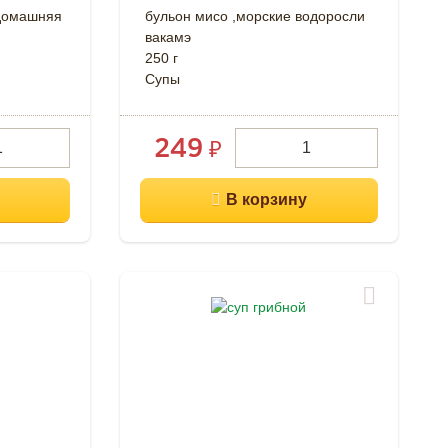
домашняя
бульон мисо ,морские водоросли
вакамэ
250 г
Супы
249
₽