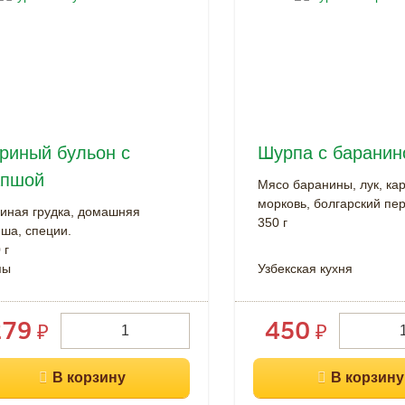
риный бульон с
Шурпа с баранин
апшой
Мясо баранины, лук, ка
морковь, болгарский пер
иная грудка, домашняя
350 г
ша, специи.
 г
пы
Узбекская кухня
279
450
₽
₽