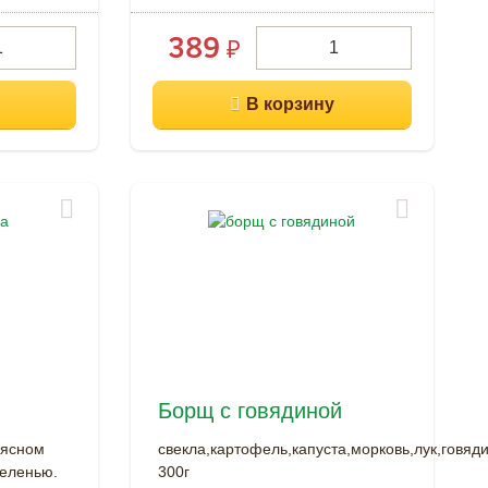
389
₽
Борщ с говядиной
мясном
свекла,картофель,капуста,морковь,лук,говяд
зеленью.
300г