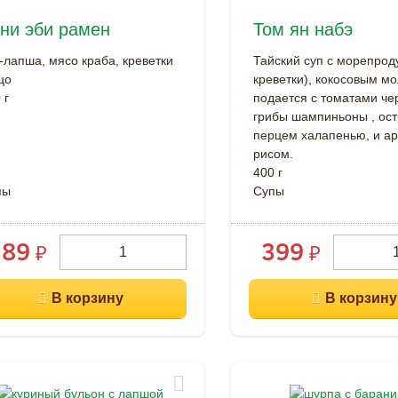
ни эби рамен
Том ян набэ
-лапша, мясо краба, креветки
Тайский суп с морепроду
цо
креветки), кокосовым м
 г
подается с томатами че
грибы шампиньоны , ос
перцем халапенью, и а
рисом.
400 г
пы
Супы
389
399
₽
₽