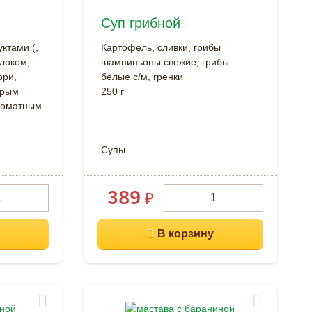
Суп грибной
ктами (,
Картофель, сливки, грибы
олоком,
шампиньоны свежие, грибы
рри,
белые с/м, гренки
трым
250 г
роматным
Супы
389
₽