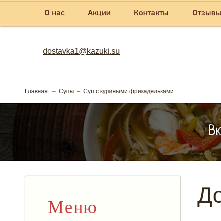
О нас
Акции
Контакты
Отзыв
dostavka1@kazuki.su
Главная
Супы
Суп с куриными фрикадельками
Вк
До
Меню