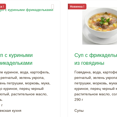
а !
Новинка !
п с куриными
Суп с фрикадель
икадельками
из говядины
е куриное, вода, картофель,
Говядина, вода, картофе
 репчатый, зелень укропа,
репчатый, зелень укропа
ень петрушки, морковь, мука,
петрушки, морковь, мука
о куриное, перец черный
куриное, перец черный 
отый, растительное масло,
растительное масло, сол
ь.
290 г
 г
екская кухня
Супы