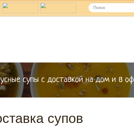
ы
KAZUKI Японская и
итальянская кухня
усные супы с доставкой на дом и в о
ставка супов