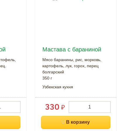
ой
Мастава с бараниной
ртофель,
Мясо баранины, рис, морковь,
ец.
картофель, лук, горох, перец
болгарский
350 г
Узбекская кухня
330
₽