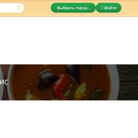
Выбрать город...
Войти
фис