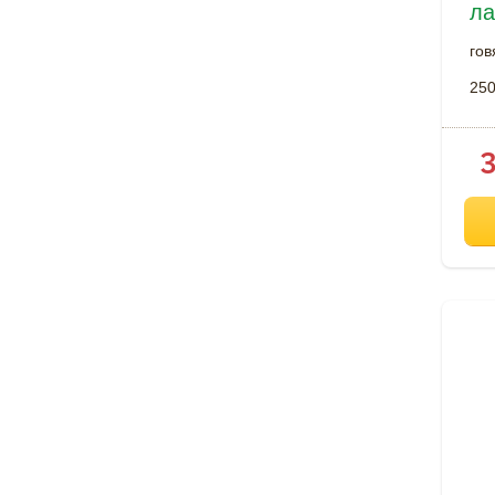
л
гов
250