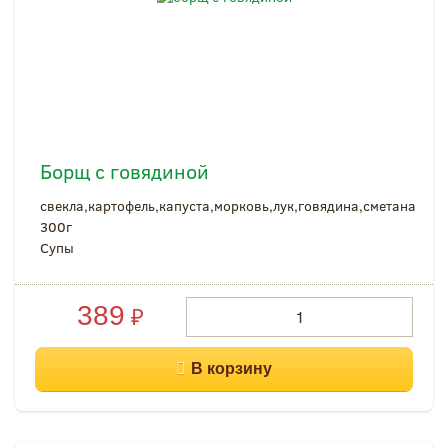
Борщ с говядиной
свекла,картофель,капуста,морковь,лук,говядина,сметана
300г
Супы
389
₽