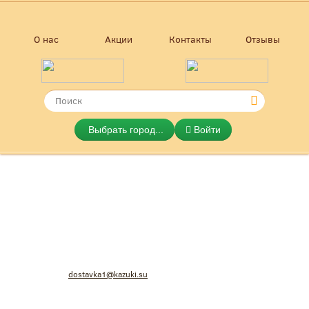
О нас
Акции
Контакты
Отзывы
Выбрать город...
Войти
KAZUKI Японская и итальянская
dostavka1@kazuki.su
кухня