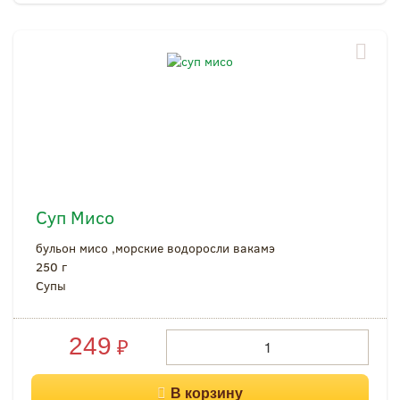
Суп Мисо
бульон мисо ,морские водоросли вакамэ
250 г
Супы
249
₽