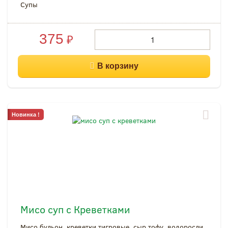
Супы
375
₽
Новинка !
Мисо суп с Креветками
Мисо бульон, креветки тигровые, сыр тофу, водоросли