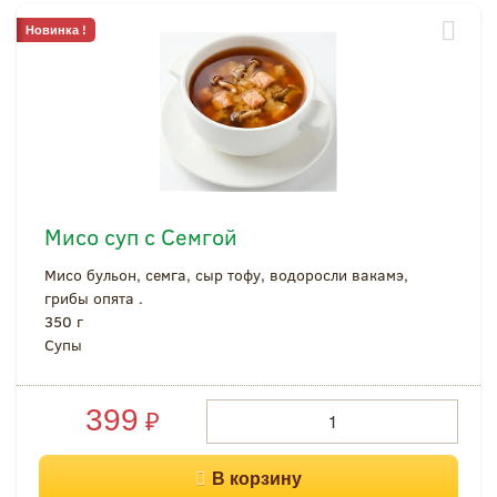
Новинка !
Мисо суп с Семгой
Мисо бульон, семга, сыр тофу, водоросли вакамэ,
грибы опята .
350 г
Супы
399
₽