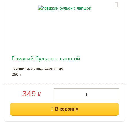
Говяжий бульон с лапшой
говядина, лапша удон,яицо
250 г
349
₽