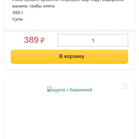
вакамэ, грибы опята
350 г
Супы
389
₽