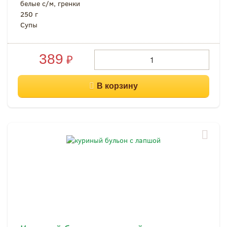
белые с/м, гренки
250 г
Супы
389
₽