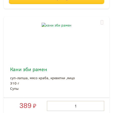
Кани эби рамен
суп-лапша, мясо краба, креветки ,яицо
310 г
Супы
389
₽