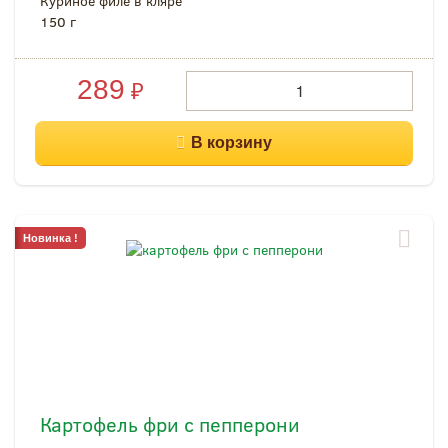
Куриное филе в кляре
150 г
289
₽
Новинка !
Картофель фри с пепперони