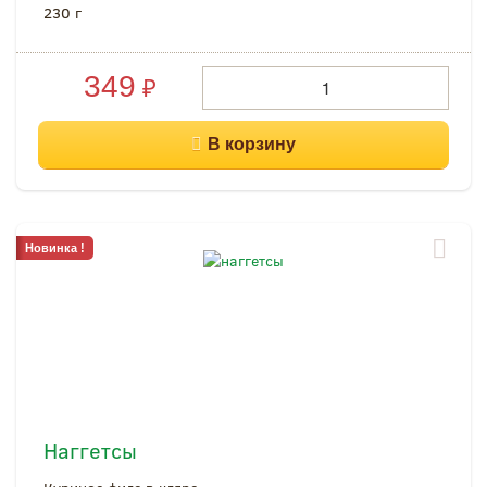
230 г
349
₽
Новинка !
Наггетсы