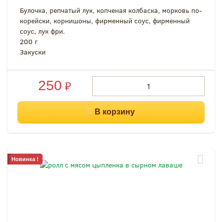
Булочка, репчатый лук, копченая колбаска, морковь по-
корейски, корнишоны, фирменный соус, фирменный
соус, лук фри.
200 г
Закуски
250
₽
Новинка !