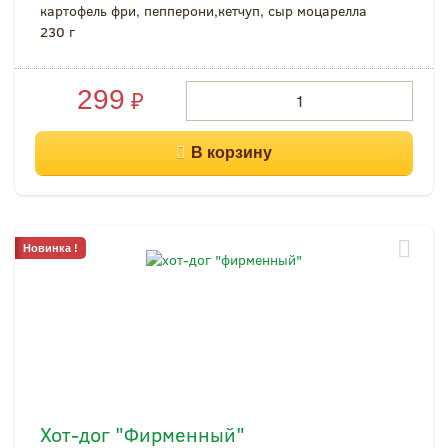
картофель фри, пепперони,кетчуп, сыр моцарелла
230 г
299
₽
Новинка !
Хот-дог "Фирменный"