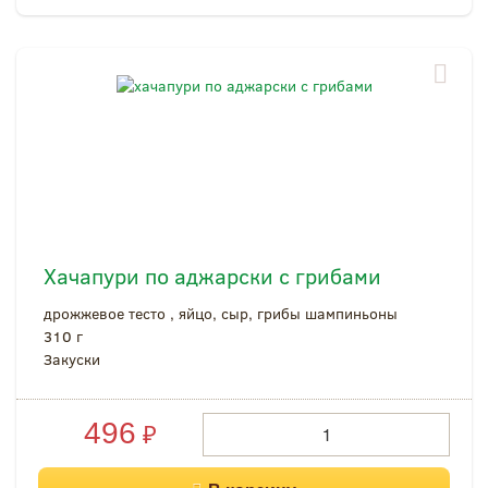
Хачапури по аджарски с грибами
дрожжевое тесто , яйцо, сыр, грибы шампиньоны
310 г
Закуски
496
₽