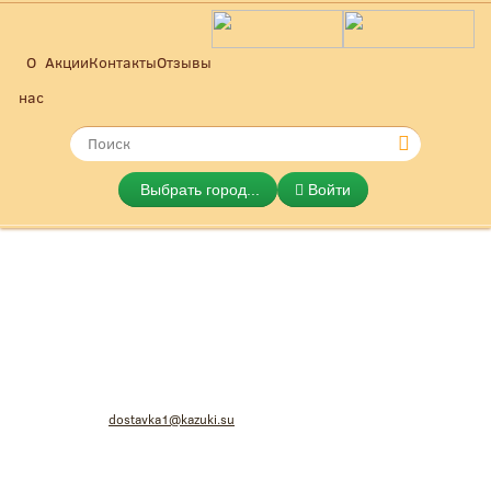
О
Акции
Контакты
Отзывы
нас
Выбрать город...
Войти
KAZUKI Японская и итальянская
dostavka1@kazuki.su
кухня