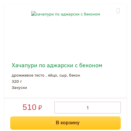
Хачапури по аджарски с беконом
дрожжевое тесто , яйцо, сыр, бекон
320 г
Закуски
510
₽