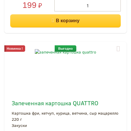
199
₽
Новинка !
Выгодно
Запеченная картошка QUATTRO
Картошка фри, кетчуп, курица, ветчина, сыр мацарелло
220 г
Закуски