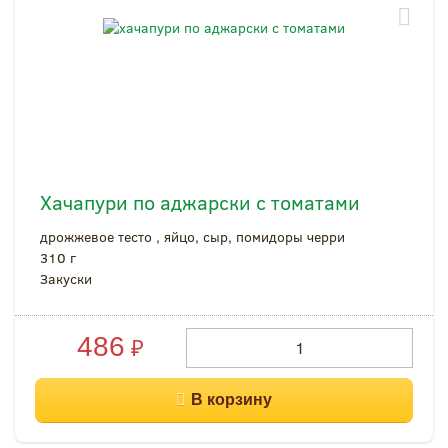
Хачапури по аджарски с томатами
дрожжевое тесто , яйцо, сыр, помидоры черри
310 г
Закуски
486
₽