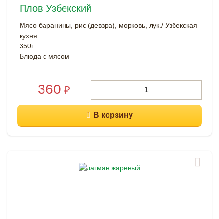
Плов Узбекский
Мясо баранины, рис (девзра), морковь, лук./ Узбекская
кухня
350г
Блюда с мясом
360
₽