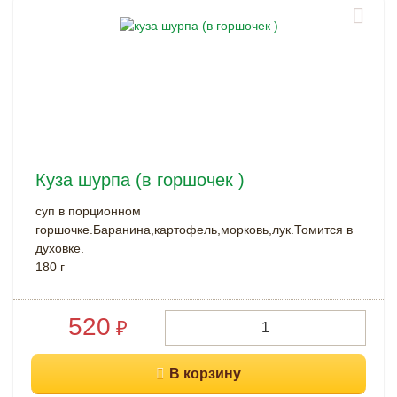
Куза шурпа (в горшочек )
суп в порционном
горшочке.Баранина,картофель,морковь,лук.Томится в
духовке.
180 г
520
₽