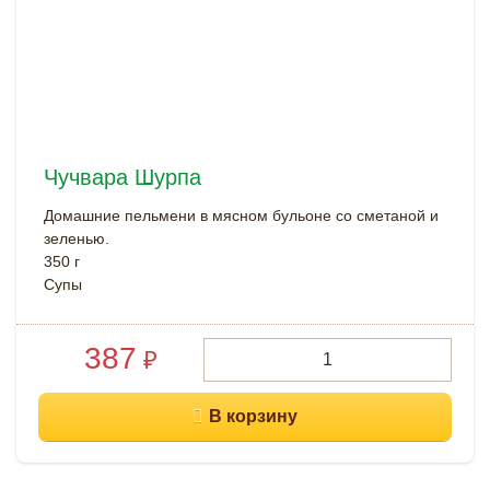
Чучвара Шурпа
Домашние пельмени в мясном бульоне со сметаной и
зеленью.
350 г
Супы
387
₽