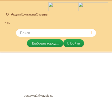
О
Акции
Контакты
Отзывы
нас
Выбрать город...
Войти
KAZUKI Японская и итальянская
dostavka1@kazuki.su
кухня