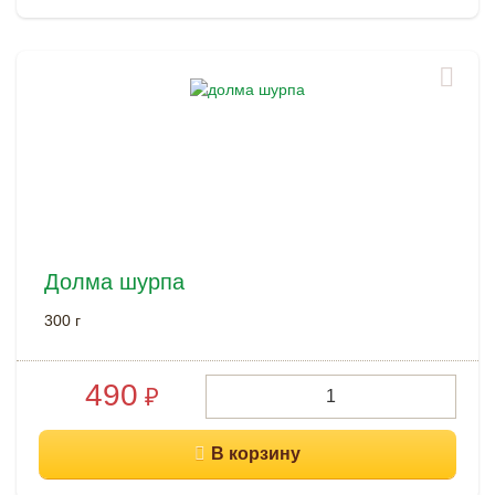
Долма шурпа
300 г
490
₽