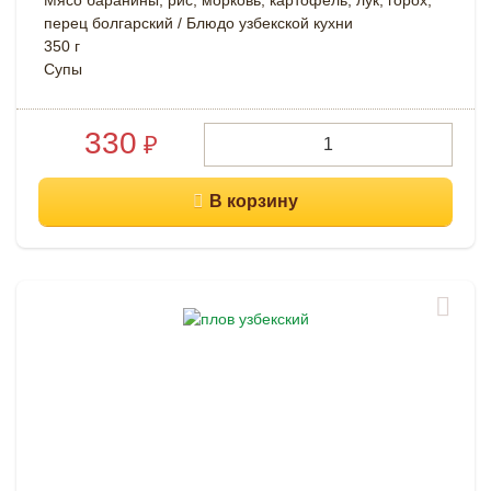
Мясо баранины, рис, морковь, картофель, лук, горох,
перец болгарский / Блюдо узбекской кухни
350 г
Супы
330
₽