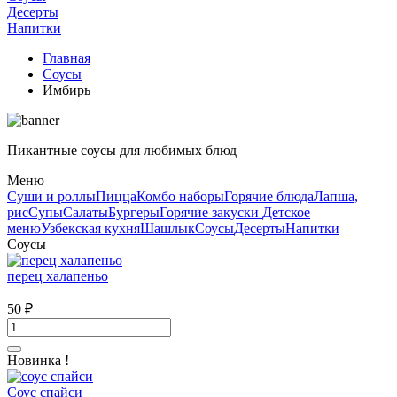
Десерты
Напитки
Главная
Соусы
Имбирь
Пикантные соусы для любимых блюд
Меню
Суши и роллы
Пицца
Комбо наборы
Горячие блюда
Лапша,
рис
Супы
Салаты
Бургеры
Горячие закуски
Детское
меню
Узбекская кухня
Шашлык
Соусы
Десерты
Напитки
Соусы
перец халапеньо
50
₽
Новинка !
Соус спайси