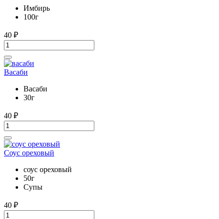
Имбирь
100г
40
₽
Васаби
Васаби
30г
40
₽
Соус ореховый
соус ореховый
50г
Супы
40
₽