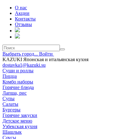
О нас
Акции
Контакты
Отзывы
Выбрать город...
Войти
KAZUKI Японская и итальянская кухня
dostavka1@kazuki.su
Суши и роллы
Пицца
Комбо наборы
Горячие блюда
Лапша, рис
Супы
Салаты
Бургеры
Горячие закуски
Детское меню
Узбекская кухня
Шашлык
Соусы