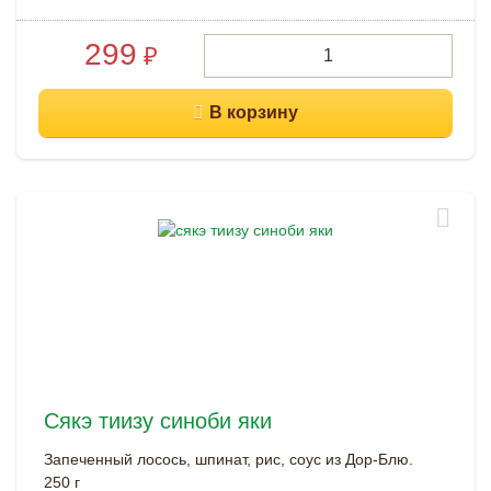
299
₽
Сякэ тиизу синоби яки
Запеченный лосось, шпинат, рис, соус из Дор-Блю.
250 г