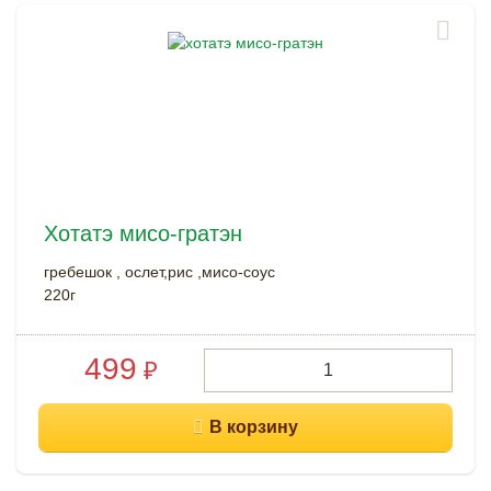
Хотатэ мисо-гратэн
гребешок , ослет,рис ,мисо-соус
220г
499
₽