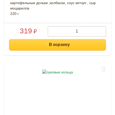
картофельные дольки ,колбаски, соус кетчуп , сыр
моцарелла
220 г
319
₽