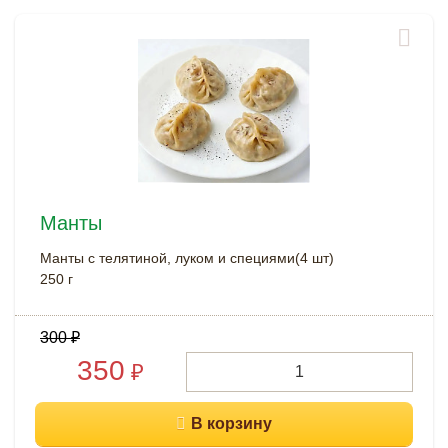
Манты
Манты с телятиной, луком и специями(4 шт)
250 г
300
₽
350
₽