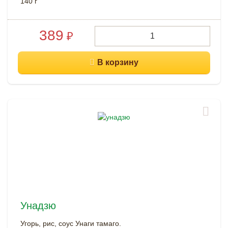
140 г
389
₽
Унадзю
Угорь, рис, соус Унаги тамаго.