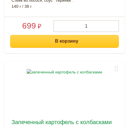
Стейк из лосося, соус "Терияки".
140 г / 38 г
699
₽
Запеченный картофель с колбасками