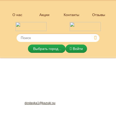
О нас
Акции
Контакты
Отзывы
Выбрать город...
Войти
KAZUKI Японская и итальянская
dostavka1@kazuki.su
кухня