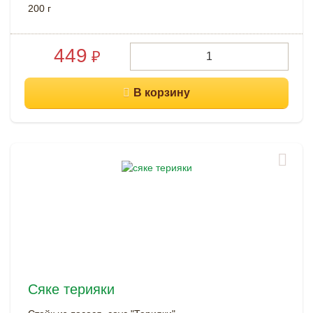
200 г
449
₽
Сяке терияки