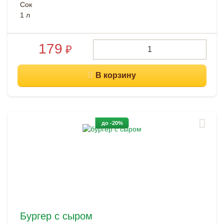
Сок
1 л
179
₽
до -20%
Бургер с сыром