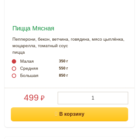
Пицца Мясная
Пепперони, бекон, ветчина, говядина, мясо цыплёнка,
моцарелла, томатный соус
пицца
Малая
350 г
Средняя
550 г
Большая
850 г
499
₽