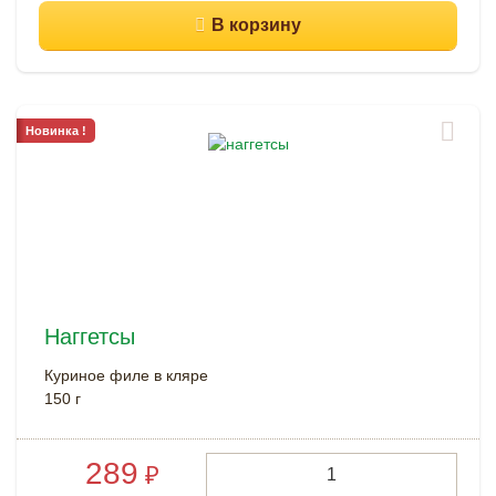
Новинка !
Наггетсы
Куриное филе в кляре
150 г
289
₽