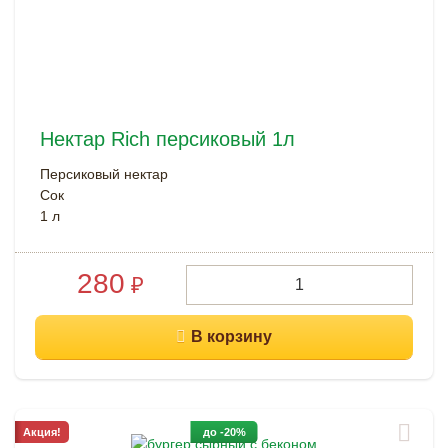
Нектар Rich персиковый 1л
Персиковый нектар
Сок
1 л
280
₽
Акция!
до -20%