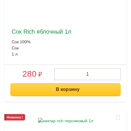
Сок Rich яблочный 1л
Сок 100%
Сок
1 л
280
₽
Новинка !