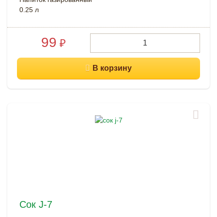
0.25 л
99
₽
Сок J-7