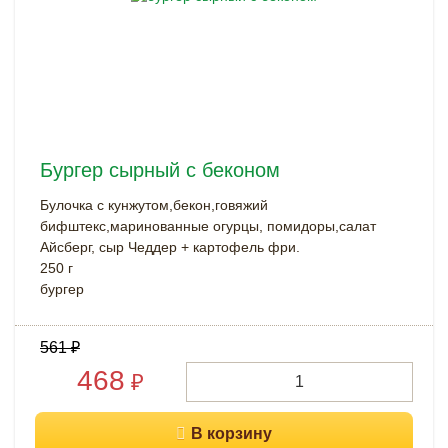
Бургер сырный с беконом
Булочка с кунжутом,бекон,говяжий
бифштекс,маринованные огурцы, помидоры,салат
Айсберг, сыр Чеддер + картофель фри.
250 г
бургер
561
₽
468
₽