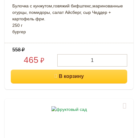
Булочка с кунжутом,говяжий бифштекс,маринованные
огурцы, помидоры, салат Айсберг, сыр Чеддер +
картофель фри.
250 г
бургер
558
₽
465
₽