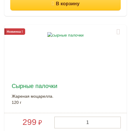
Новинка !
Сырные палочки
Жареная моцарелла.
120 г
299
₽