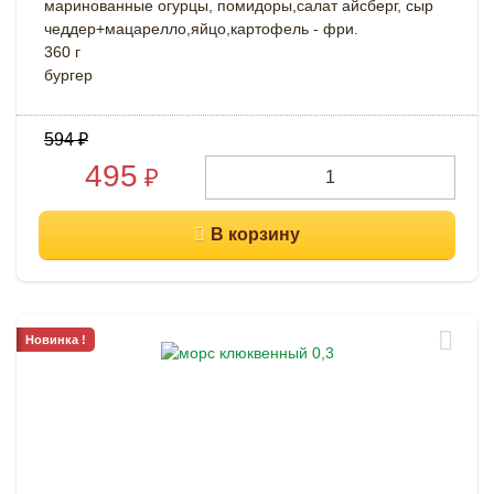
маринованные огурцы, помидоры,салат айсберг, сыр
чеддер+мацарелло,яйцо,картофель - фри.
360 г
бургер
594
₽
495
₽
Новинка !