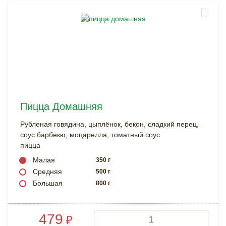
Пицца Домашняя
Рубленая говядина, цыплёнок, бекон, сладкий перец,
соус барбекю, моцарелла, томатный соус
пицца
Малая
350 г
Средняя
500 г
Большая
800 г
479
₽