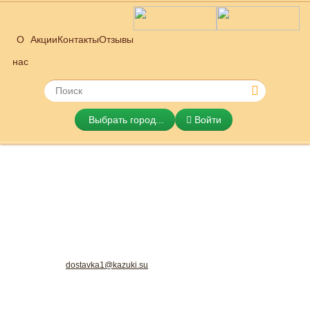
О
Акции
Контакты
Отзывы
нас
Выбрать город...
Войти
KAZUKI Японская и итальянская
dostavka1@kazuki.su
кухня