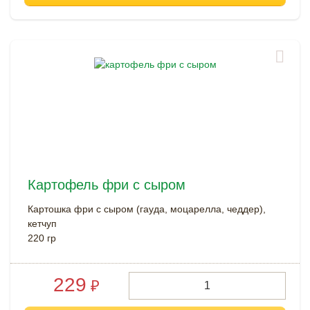
Картофель фри с сыром
Картошка фри с сыром (гауда, моцарелла, чеддер),
кетчуп
220 гр
229
₽