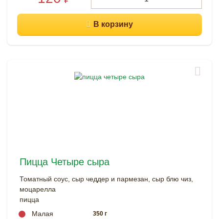
Пицца Четыре сыра
Томатный соус, сыр чеддер и пармезан, сыр блю чиз,
моцарелла
пицца
Малая
350 г